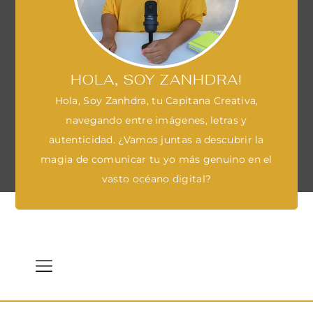
HOLA, SOY ZANHDRA!
Hola, Soy Zanhdra, tu Capitana Creativa,
navegando entre imágenes, letras y
autenticidad. ¿Vamos juntas a descubrir la
magia de comunicar tu yo más genuino en el
vasto océano digital?