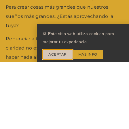
Para crear cosas más grandes que nuestros
sueños más grandes. ¿Estás aprovechando la
tuya?
🍪 Este sitio web utiliza cookies para
Renunciar a tu poder no es cómodo, vivir sin
mejorar tu experiencia.
claridad no es cómodo. Vivir en escasez (y no
ACEPTAR
MÁS INFO
hacer nada al respecto) no es cómodo. Por eso
estoy aquí para ayudarte a elevar tus alas y
romper la jaula autoimpuesta de lo que deberías
hacer, ser o crear.
Te desafío a pensar en grande: ¿Y si sueñas el
doble de grande? ¿Hablas el doble de alto? ¿Te
valoras el doble?
No viniste para complacer a otros o quedarte