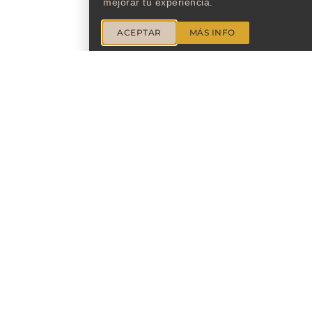
mejorar tu experiencia.
ACEPTAR
MÁS INFO
A, SOY ZANHDRA
eativa y de Imagen, Fotógrafa